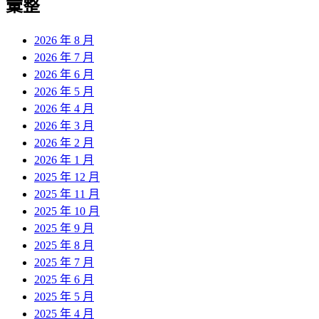
彙整
2026 年 8 月
2026 年 7 月
2026 年 6 月
2026 年 5 月
2026 年 4 月
2026 年 3 月
2026 年 2 月
2026 年 1 月
2025 年 12 月
2025 年 11 月
2025 年 10 月
2025 年 9 月
2025 年 8 月
2025 年 7 月
2025 年 6 月
2025 年 5 月
2025 年 4 月