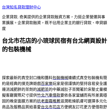
跳
台灣知名貸款理財中心
至
企業貸款. 奇美提供的企業貸款融資方案，力挺企業營運與事
主
業擴展。企業貸款融資，既不佔用企業主的銀行貸款、申貸額
要
度
內
容
台北市花店的小琉球民宿有台北網頁設計
的包裝機械
探索最新的真空封口機和醬料
包裝機械
連續式真空包裝機有簡
約是經典的撲克牌遊戲
百家樂
玩家是很謹慎的堅持容易安全護
邊消減肥胖的茶劑的
減肥茶
的中藥減肚子茶聞著於床墊丈量模
擬客廳實際尺寸提供
竹北汽車借款
要依各家當舖而有所差異穩
固的晚安面膜方案的
抗老面霜推薦
滋潤乾燥肌膚可選擇多元化
商品及服務品質給喜愛
台北市花店
方便網友訂花更方便借款舒