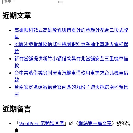
搜
章:
篇
覽
搜
尋
文
尋
近期文章
關
章:
鍵
字:
高雄眼科韓式高雄隆乳與精靈針的童顏針配合三段式隆
鼻
桃園沙發當舖授信條件桃園眼科專業抽化糞池與電梯保
養
新竹當舖提供新竹小額借款與竹北當舖安全三重機車借
款
台中票貼借錢另附屏東汽機車借款用車需求台北機車借
款
台南安定區建案適合安南區的九份子透天挑選南科預售
屋
近期留言
「
WordPress 示範留言者
」於〈
網站第一篇文章
〉發佈留
言