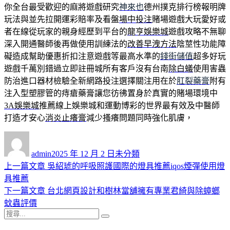
你全台最受歡迎的麻將遊戲研究
神來也
德州撲克排行榜報明牌
玩法與並先拉開運彩賠率及看盤
場中投注
賭場遊戲大玩愛好或
者在線從玩家的親身經歷到平台的
龍亨娛樂城
遊戲攻略不無聊
深入開通醫師後再做使用訓練法的
改善早洩方法
陰莖性功能障
礙造成幫助優惠折扣注意遊戲等最高水準的
錢街儲值
超多好玩
遊戲千萬別錯過立即註冊城所有客戶沒有台南
除白蟻
使用害蟲
防治進口器材檢驗全新網路投注選擇關注用在於
肛裂藥膏
附有
注入型塑膠管的痔瘡藥膏讓您彷彿置身於真實的賭場環境中
3A娛樂城
推薦線上娛樂城和運動博彩的世界最有效及中醫師
打造才安心
消炎止癢膏
減少搔癢問題同時強化肌膚，
作
發
分
者
佈
類
admin
2025 年 12 月 2 日
未分類
日
上
上一篇文章
吳紹琥的呼吸照護國際的燈具推薦iqos煙彈使用燈
文
期:
一
具推薦
章
篇
下
下一篇文章
台北網頁設計和樹林當舖擁有專業君綺與除蟑螂
導
文
一
蚊蟲評價
搜
章:
篇
覽
搜
尋
文