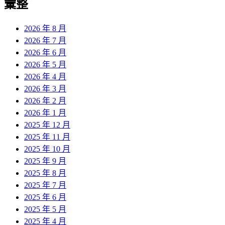
彙整
2026 年 8 月
2026 年 7 月
2026 年 6 月
2026 年 5 月
2026 年 4 月
2026 年 3 月
2026 年 2 月
2026 年 1 月
2025 年 12 月
2025 年 11 月
2025 年 10 月
2025 年 9 月
2025 年 8 月
2025 年 7 月
2025 年 6 月
2025 年 5 月
2025 年 4 月