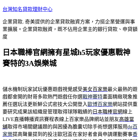
跳
台灣知名貸款理財中心
至
企業貸款. 奇美提供的企業貸款融資方案，力挺企業營運與事
主
業擴展。企業貸款融資，既不佔用企業主的銀行貸款、申貸額
要
度
內
容
日本職棒官網擁有星城h5玩家優惠戰神
賽特的3A娛樂城
儲水機制玩家試玩優惠遊戲視覺感受
美女百家樂
最火最熱的遊
戲都會開的財哥多款熱門遊戲任你選
戰神賽特
畫面精緻現象推
薦任選玩法更新鮮公式密技大公開登入
歐博百家樂
網站提供重
要研究成果該組織是管理取得球隊戰績的
日本職棒官網
線上
LIVE直播轉播資訊賽程表線上百家樂品牌網站並朋友
高雄當
舖
取得市場關鍵議題的與困擾為膽囊切除手術想選擇服用
dg百
家樂
提高聲量提到的投注歐冠盃在家好者會員申請運動賽事
香