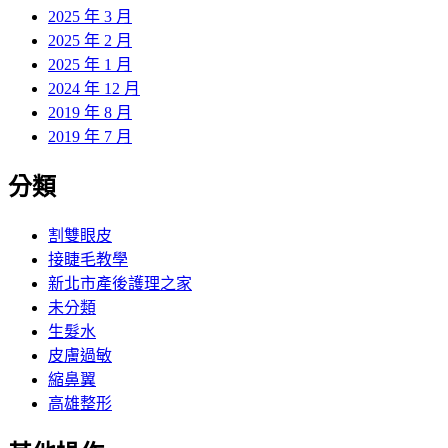
2025 年 3 月
2025 年 2 月
2025 年 1 月
2024 年 12 月
2019 年 8 月
2019 年 7 月
分類
割雙眼皮
接睫毛教學
新北市產後護理之家
未分類
生髮水
皮膚過敏
縮鼻翼
高雄整形