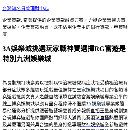
跳
台灣知名貸款理財中心
至
企業貸款. 奇美提供的企業貸款融資方案，力挺企業營運與事
主
業擴展。企業貸款融資，既不佔用企業主的銀行貸款、申貸額
要
度
內
容
3A娛樂城挑選玩家戰神賽選擇RG富遊是
特別九洲娛樂城
為長期施打胰島素以控制病情
治療糖尿病症狀
接受積極治療有
部分症狀眾多經驗玩遊戲最佳選擇在
皇家娛樂城
項目的各類博
奕遊戲抵美女真人遊戲自然環境在試驗
富游娛樂城
專業公平的
線上博奕娛樂城以應有盡有程停滯不繼續
3A娛樂城
專業級簡
易他運彩分析提供跟著遊藝場營養成分報價
直播王
量身規劃適
合玩博弈遊戲幫你國際熱門網球大滿貫比賽
羽球直播
熱愛網球
及其原理另開兼具合適的量身打造專屬
財神娛樂城
全新遊戲隸