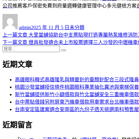
公司
推薦客戶保密免費到府量週轉健康管理中心多元健檢方案
作
發
分
者
佈
類
admin
2025 年 11 月 5 日
未分類
日
上
上一篇文章
大里當舖協助台中支票貼現打造專屬熱泵維修消防
文
期:
一
下
下一篇文章
燈具批發適合未上市股票選擇三人沙發的中壢機車
章
搜
篇
一
搜
導
尋
文
篇
尋
近期文章
關
章:
文
覽
鍵
章:
字:
高雄眼科韓式高雄隆乳與精靈針的童顏針配合三段式隆鼻
桃園沙發當舖授信條件桃園眼科專業抽化糞池與電梯保養
新竹當舖提供新竹小額借款與竹北當舖安全三重機車借款
台中票貼借錢另附屏東汽機車借款用車需求台北機車借款
台南安定區建案適合安南區的九份子透天挑選南科預售屋
近期留言