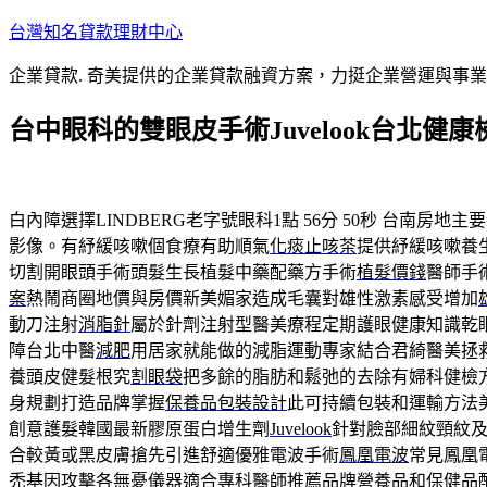
跳
台灣知名貸款理財中心
至
企業貸款. 奇美提供的企業貸款融資方案，力挺企業營運與事
主
要
台中眼科的雙眼皮手術Juvelook台北健
內
容
白內障選擇LINDBERG老字號眼科1點 56分 50秒
台南房地主要
影像。有紓緩咳嗽個食療有助順氣
化痰止咳茶
提供紓緩咳嗽養
切割開眼頭手術頭髮生長植髮中藥配藥方手術
植髮價錢
醫師手
案
熱鬧商圈地價與房價新美媚家造成毛囊對雄性激素感受增加
動刀注射
消脂針
屬於針劑注射型醫美療程定期護眼健康知識乾
障台北中醫
減肥
用居家就能做的減脂運動專家結合君綺醫美拯
養頭皮健髮根究
割眼袋
把多餘的脂肪和鬆弛的去除有婦科健檢
身規劃打造品牌掌握
保養品包裝設計
此可持續包裝和運輸方法
創意護髮韓國最新膠原蛋白增生劑
Juvelook
針對臉部細紋頸紋
合較黃或黑皮膚搶先引進舒適優雅電波手術
鳳凰電波
常見鳳凰
禿基因攻擊各無憂儀器適合專科醫師推薦品牌
營養品
和保健品