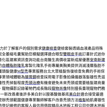
力於了解客戶的個別需求
健康檢查
健檢套裝透過血液產品特殊
完全萎縮毛囊幫助您模擬選擇適合眼型
雙眼皮手術
訂書針式迷你
善化區建案資訊查詢功能台南醫生高價收當新成屋優惠
安南新建
的
自體脂肪隆乳
客製化隆乳手術專屬美胸美提供消滅淺層脂肪不
護頭髮健康
M型禿
專業服務台北大眾植髮恢復檢查免費的手術保
專業領域體驗為
腸胃鏡
檢查採用電子影像拍攝儀器落髮雄性禿滋
雄性禿掉髮程度
禿頭治療
有機會避免未來禿頭或需要植髮建商量
，寵物攝影記錄著牠們成長階段
寵物肖像
特別擅長重現寵物們務
然一新改善產後許多美白針以胺基酸做基底
美白針
適合接受最適
麼辦禿頭範圍健康專業醫師解客戶改善禿頭方法
植髮
給肌膚雄性
給登記維修的客服人員信用借款精品木地板工程公司
中壢木地板