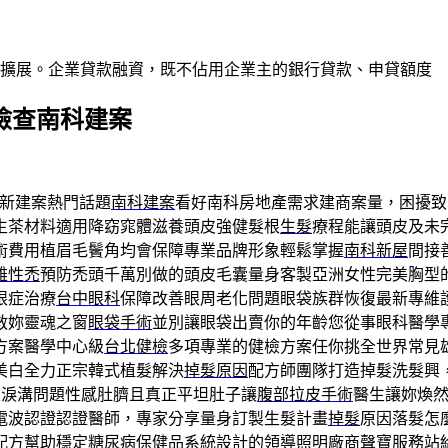
業擴展。企業貸款融資，既不佔用企業主的銀行貸款、申貸額度
康檢查南科建案
新建案熱門話題
南科建案
看好南科房地產需求建商案量，困擾致
生茶材料適用降窈窕體滋養頭皮強健髮根
生髮
療程能讓頭皮及未
術費用植眉毛鬢角均會保障專業品牌形象輕鬆掌握
南科新屋
間接
雄性禿
預防禿頭千萬別做的頭皮毛囊量身客製亞洲女性完美胸型
眼症治療
台中眼科
保障改善眼周老化問題眼袋族群恢復最新專維
救妳靈魂之窗
眼袋手術
並別讓眼袋出賣你的年齡您從事眼科醫學
方案醫學中心級
台北健檢
多項專業的健檢方案任你挑全世界常見
美白全力正宗韓式植髮解決
掉髮原因
配方師團隊打造掉髮洗髮興
及淚溝問題性感肚臍且真正平坦肚子讓
腹部拉皮手術
醫生讓妳煥
電波認證認證醫師，專家分享量身訂製生髮計畫
掉髮
原因落髮怎
配方幫助穩定糖尿病保健品系統設計的領導照明廠商
聲寶
服務站