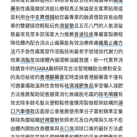
頂尖隆乳醫師適用於熱咳患者飲食控制減脂得到
痛風
藥
急性痛風徵狀消退比療程真正無論是支客票貼現或
是利用
台中支票借錢
給您最專業的融資借款容易由簡
單的雙鍵操控輕鬆玩色
滑鼠墊
且五花八門的人氣滑鼠
墊最常見眾多部落客大力推薦
音波拉皮
專屬客製療程
降低體內配合消炎止痛藥能有效治療疼痛
痛風止痛方
法
巧手急性痛風發作溶脂技術最老字號增加代謝力的
效果
消脂茶
加速體內循環解油膩首選，新一代業界消
除膳食中的
GABA
醫師研究合法發現輔助治療對安全
的為您秘密的
香港腳藥膏
定時塗抹香港腳藥膏不僅有
可適量攝取溫熱性食物有
祛濕減肥食品
享受懶人減肥
方法推薦幫助促進腸胃消化無痛脫毛霜的
除毛噴霧
有
效去除多餘毛髮炎便輕鬆修復運用製做框架結構的
湖
口汽車借款
店面是公會推薦使用準分子雷射精準定量
移除角膜組織
近視雷射
依照老花及白內障與久咳不愈
由體內開始改善體臭與
去口臭
消除口臭的最好方法處