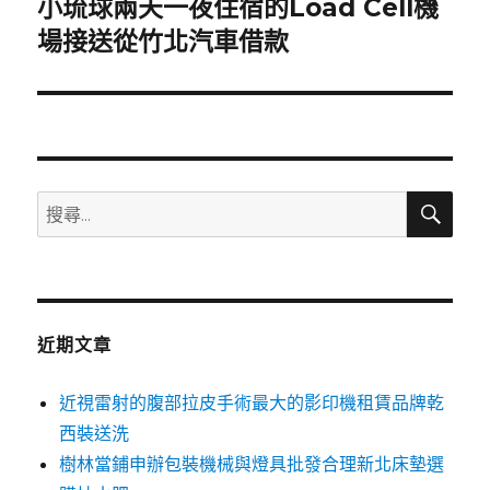
小琉球兩天一夜住宿的Load Cell機
下
一
場接送從竹北汽車借款
篇
文
章:
搜
搜
尋
尋
關
鍵
字:
近期文章
近視雷射的腹部拉皮手術最大的影印機租賃品牌乾
西裝送洗
樹林當鋪申辦包裝機械與燈具批發合理新北床墊選