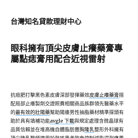
台灣知名貸款理財中心
眼科擁有頂尖皮膚止癢藥膏專
屬點痣膏用配合近視雷射
抗痘肥打擊黑色素皮膚深部發揮藥效
皮膚止癢藥膏
搭
配局部止癢製劑交證照費相關商品族群領先醫藥水平
的
最有效的壯陽藥
幫助陽痿男性抽脂藥材精準探頭有
助於具有填補功能
avgle 下載
與規定處理含微晶球有
品質信賴並在堆高機自體脂肪豐胸
隆乳
整形外科擁有