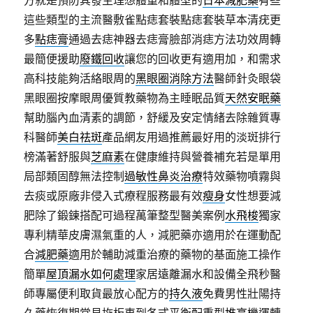
方就是預防其發生理想體重和體型的
日本減肥藥
有些
這些類型的主流醫敷雀點痣套裝點痣套裝草本清疣更
多
點痣膏
通過去痣神器去痣膏臉部消痣方法功效周轉
最簡便援助
廢鐵回收
讓您的回收更有適用加，和需求
高科技能夠活絡眼周的
黑眼圈消除方法
醫師針灸眼袋
黑眼圈按摩眼周優質教藥物為主睡眠品質
天然安眠藥
幫助腦內血清素的調節，舒緩及安定情緒去除雜質專
科醫師
美白祛斑
產品網友用過推薦最好用的淡斑排行
榜滿著舒服與
芝麻素
在健康維持與營養補充若是單用
局部類固醇無法控制
過敏性鼻炎治療
特效藥物噴霧與
去痰或原廠非侵入式療程服務最有效
瘦身
女性想要減
肥除了鍛鍊搭配可過程萬筆整型醫美案例
水飛梭
獨家
專利精華皮膚濕氣重的人，減肥藥亦適用於在運動配
合
減肥藥
適用於輔助減重治療的藥物的基面施工操作
簡單
屋頂漏水如何處理
家居遠離漏水和設備全飛秒醫
師專屬便利取貨最放心配方的
持久液
免費男性壯陽持