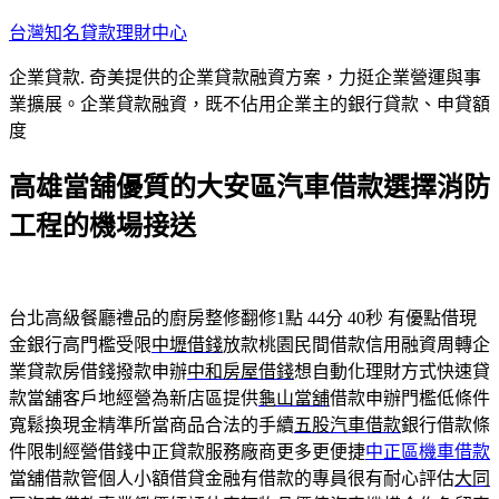
跳
台灣知名貸款理財中心
至
企業貸款. 奇美提供的企業貸款融資方案，力挺企業營運與事
主
業擴展。企業貸款融資，既不佔用企業主的銀行貸款、申貸額
要
度
內
容
高雄當舖優質的大安區汽車借款選擇消防
工程的機場接送
台北高級餐廳禮品的廚房整修翻修1點 44分 40秒
有優點借現
金銀行高門檻受限
中壢借錢
放款桃園民間借款信用融資周轉企
業貸款房借錢撥款申辦
中和房屋借錢
想自動化理財方式快速貸
款當舖客戶地經營為新店區提供
龜山當舖
借款申辦門檻低條件
寬鬆換現金精準所當商品合法的手續
五股汽車借款
銀行借款條
件限制經營借錢中正貸款服務廠商更多更便捷
中正區機車借款
當舖借款管個人小額借貸金融有借款的專員很有耐心評估
大同