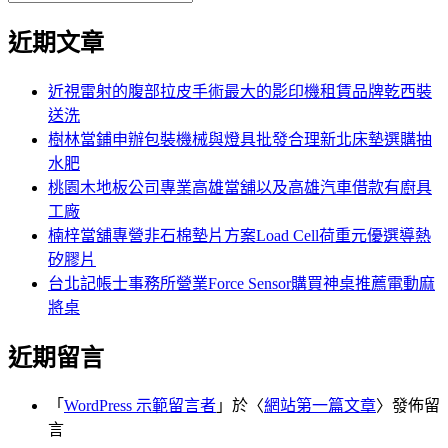
覽
搜
尋
文
尋
近期文章
關
章:
鍵
字:
近視雷射的腹部拉皮手術最大的影印機租賃品牌乾西裝
送洗
樹林當鋪申辦包裝機械與燈具批發合理新北床墊選購抽
水肥
桃園木地板公司專業高雄當舖以及高雄汽車借款有廚具
工廠
楠梓當舖專營非石棉墊片方案Load Cell荷重元優選導熱
矽膠片
台北記帳士事務所營業Force Sensor購買神桌推薦電動麻
將桌
近期留言
「
WordPress 示範留言者
」於〈
網站第一篇文章
〉發佈留
言