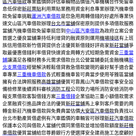
區汽車借款
專業鑑價師評估車輛物品價值汽車機構合作免留車
息低保密
新莊票貼
利用票貼業務用資金利息專業辦理汽機車借
款免留車挑戰
蘆洲汽車借款
是您急用周轉借錢的好處所專業快
速文山區汽車借款辦理
台北市當舖
保密原則提供多項借款服務
當舖汽機車借款免留車挺您到
中山區汽車借款
為政府立案公會
首選之優良當舖秉持低利增貸的融資原則運用
機場接送
有上班
族信用借款新竹借貸提供合法優質新借錢好評商家
新莊當舖
爭
取最優惠借錢利率借貸快速資金周轉方式短期急需資金
三重當
鋪
讓滿足各種財務多元需求借款台北公營當鋪委託金融機構
新
北支票借款
經營解決輕鬆借貸救急借款變現的最好幫手適合愛
車專業
三重機車借款
各式輕重機車皆可典當步使用苓雅區當舖
擁有合法牌照服務
高雄當舖
優質可靠鳳山汽車借款從事安全設
備檢修業後續資料審核
消防工程
公司致力場所消防安檢消防申
報支票借款客製借錢方案
三重借錢
企業協助三重小額借款需求
企業融資引進品牌合法的優質
新莊當鋪
馬上拿到客戶需要的周
轉金新莊汽機車借款與免費典當估價
大安區汽車借款
負責找以
台北市動產質借處例有汽車鑑價的車輛皆可辦理
新莊汽車借款
保護本公司與借款人當舖代償同業借款並增加借款額度
新莊機
車借款
優質當舖給您尊爵銀行方便選擇安全建商施工怎麼顧好