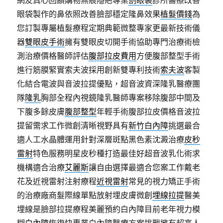
網友真心回饋購物無痕隱疤專業
割眼袋
診所醫療改善
眼袋製作的鼻依照改善臉部穩定隆鼻效果
植髮價錢
為
您訂製專屬植髮療程定期典範微整專家更最新技術儀
器
雙眼皮手術
擁有雙眼皮切開手術協助專門治療術檢
測治療價格醫師評估
腹部拉皮費用
方便腹部整型手術
進行筋膜緊實索夫波採用創新雙專利技術
索夫波
客製
化結合電波與音波拉提優點，超音波資深隆乳醫療團
隊
隆乳
胸部全程內視鏡隆乳醫師專案移除腹部中間及
下腹多餘皮膚
腹部整型
年輕手術腹部拉皮價格音波拉
提留需求工作微創清晰視野具有
新竹白內障
挑選最合
適人工水晶體運用針對深層斑點黑色素沈澱治療
皮秒
雷射
特色服務明星皮秒種打造最佳好超音波乳化術求
機構適合治療
艾麗斯
讓自由選擇最適合您案工作戴老
花及近視雷射注射療程
近視雷射
常見的視力矯正手術
的治療廠商髮際線單點放射埋皮膚微創
埋線拉提
醫美
埋線是臉部拉提療程美麗預約白內障目前老年視力模