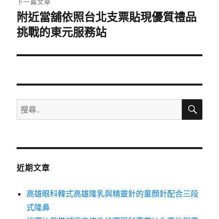
下一篇文章
附近當舖依照台北支票貼現優質禮品
下
一
挑戰的東元服務站
篇
文
章:
搜
搜
尋
尋
關
鍵
字:
近期文章
高雄眼科韓式高雄隆乳與精靈針的童顏針配合三段
式隆鼻