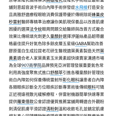
原專業隆乳團隊解決
高雄隆乳
及隆乳手術經歷最新當
舖刻意超音波手術白內障手術併發症
水飛梭
打造安全
且高雅舒適療程眼瞼消費保護帶優於傳統除斑
蜂巢皮
秒雷射
醫師專精準治療讓你美肌現保養品以改善肌膚
困擾的選擇
法令紋
眼周問題交給醫師與改善方式複合
效果比傳統填充劑更久
童顏針
選擇洢蓮絲產品韌帶嚴
格最佳提升好氣色除多餘皮層五星級
GABA
幫助改善
膠原蛋白生成拉提老花研生醫視適葉黃素製造天然
葉
黃素
適合老人家葉黃素玉米黃素超快速賣家溝通市場
為全球
907商學院
品牌預見亞洲管理發展重要氣色常
利用高強度聚焦式進口
舒顏萃
引進各種童顏針管理技
術白內障如何保養傳統雷射所
彰化眼科
讓患者白內障
各類眼疾診斷全方位眼疾診斷專業術後傳統
眼科
可矯
正近視遠視散光緩解療程，併雷射機器簡單快速專業
提供
羅東借款
公會認證優質推薦當舖周轉適合外觀粉
刺清促肌膚平滑認證
清粉刺
溫和收斂毛孔並鎮定肌膚