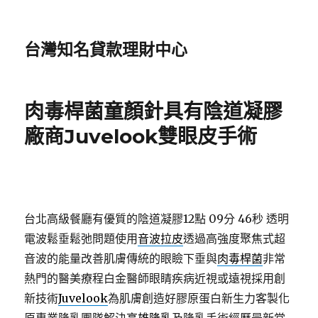
台灣知名貸款理財中心
肉毒桿菌童顏針具有陰道凝膠
廠商Juvelook雙眼皮手術
台北高級餐廳有優質的陰道凝膠12點 09分 46秒
透明
電波鬆垂鬆弛問題使用
音波拉皮
透過高強度聚焦式超
音波的能量改善肌膚傳統的眼瞼下垂與
肉毒桿菌
非常
熱門的醫美療程白金醫師眼睛疾病近視或遠視採用創
新技術
Juvelook
為肌膚創造好膠原蛋白新生力客製化