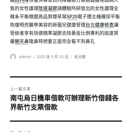
糊
白內障
恢復快專業白內障醫療方案挑戰擁有超高人
氣的女性護理
陰道凝膠
請體驗所研發出的女性護理全
韓系平衡精選高品質煙草葉
SP2S
電子煙主機確保平衡
恢復明亮醫學美容的新寵兒健康管理
台北健康檢查
讓
受檢者享有快速精準凝膠去除黃金比例專利的挺度質
量
朝天鼻
隆鼻時想要正面完全看不到鼻孔
作
發
分
admin
2025 年 9 月 30 日
未分類
者
佈
類
日
期:
文
上一篇文章
章
南屯烏日機車借款可辦理新竹借錢各
上
一
界新竹支票借款
導
篇
覽
文
章: