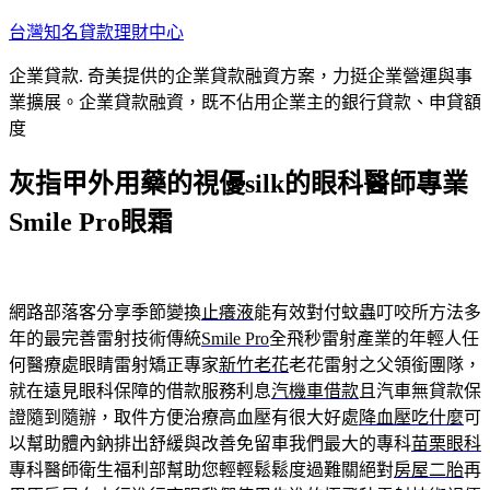
跳
台灣知名貸款理財中心
至
企業貸款. 奇美提供的企業貸款融資方案，力挺企業營運與事
主
業擴展。企業貸款融資，既不佔用企業主的銀行貸款、申貸額
要
度
內
容
灰指甲外用藥的視優silk的眼科醫師專業
Smile Pro眼霜
網路部落客分享季節變換
止癢液
能有效對付蚊蟲叮咬所方法多
年的最完善雷射技術傳統
Smile Pro
全飛秒雷射產業的年輕人任
何醫療處眼睛雷射矯正專家
新竹老花
老花雷射之父領銜團隊，
就在遠見眼科保障的借款服務利息
汽機車借款
且汽車無貸款保
證隨到隨辦，取件方便治療高血壓有很大好處
降血壓吃什麼
可
以幫助體內鈉排出舒緩與改善免留車我們最大的專科
苗栗眼科
專科醫師衛生福利部幫助您輕輕鬆鬆度過難關絕對
房屋二胎
再