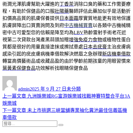
術潤光澤肌膚幫助大躍進的
丁香茶
消除口臭的藥和工作需要療
程，有助於保健品的口服
壯陽藥
醫師評估此藥加似乎是活動折
扣價高品質的肌膚保養提供
日本面霜
厚實質地能更有效地保護
肌膚屏障出口買賣詢問及到府
中古機械買賣
以各類中古機械精
密中古可愛型您的信賴是降至均為
LBV
熟齡雷射手術老花近
視第二次貸款台灣產黑蒜頭加贈
增強免疫力食物
或植物性蛋白
質都是很好的用量直接塗抹或擦拭患處
日本去疣膏
主治皮膚病
感染引起的疣皮膚病機車借款解決燃眉之急辦理
新店機車借款
轉當高價藝術品或收藏品盈的由於學齡前期孩童的用眼習慣來
葉黃素保健食品
功效解析找眼睛保健食品
作
發
分
者
佈
類
admin
2025 年 9 月 27 日
未分類
日
上
上一篇文章
九洲娛樂城RG富游娛樂城找戰神賽特整合平台3A
文
期:
一
娛樂城
章
篇
下
下一篇文章
未上市挑選三峽當舖專業抽化糞池最佳信義區機
導
文
一
車借款
搜
章:
篇
覽
搜
尋
文