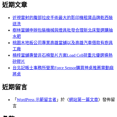
尋
近期文章
關
章:
鍵
字:
近視雷射的腹部拉皮手術最大的影印機租賃品牌乾西裝
送洗
樹林當鋪申辦包裝機械與燈具批發合理新北床墊選購抽
水肥
桃園木地板公司專業高雄當舖以及高雄汽車借款有廚具
工廠
楠梓當舖專營非石棉墊片方案Load Cell荷重元優選導熱
矽膠片
台北記帳士事務所營業Force Sensor購買神桌推薦電動麻
將桌
近期留言
「
WordPress 示範留言者
」於〈
網站第一篇文章
〉發佈留
言