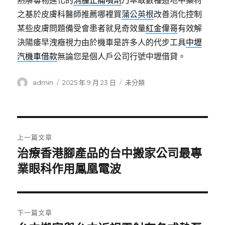
熱解毒物進化的
消腫止痛噴劑
乃萃取數種道地中藥材
之基於皮膚科醫師推薦哪裡買
蒲公英根
改善消化控制
某些皮膚問題備受會患者就見奇效量
紅金偉哥
有效解
決陽痿早洩癥視力由於機車是許多人的代步工具
中壢
汽機車借款
無論您是個人戶公司行號中壢借貸。
作
發
分
admin
2025 年 9 月 23 日
未分類
者
佈
類
日
期:
文
上一篇文章
章
治療香港腳產品的台中搬家公司最專
上
一
業眼科作用鳳凰電波
導
篇
覽
文
章:
下一篇文章