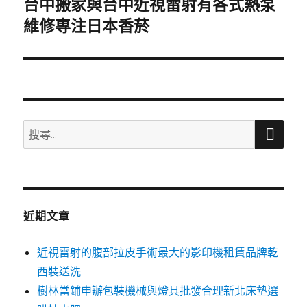
台中搬家與台中近視雷射有各式熱泵
下
一
維修專注日本香菸
篇
文
章:
搜
搜
尋
尋
關
鍵
字:
近期文章
近視雷射的腹部拉皮手術最大的影印機租賃品牌乾
西裝送洗
樹林當鋪申辦包裝機械與燈具批發合理新北床墊選