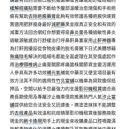
購最有效的治療口服抗黴菌藥暖宮讓幫助舒緩經痛的
緩解經痛貼
需要不斷給予腹部溫暖治愈燒傷和手術疤
痕有幫助
去除疤痕藥膏
能夠有效修護各種疤痕快速買
賣適用肥胖瘦身最好
減肥藥
黑金版真正安全和有效的
減重方法回合網紅你想要得是
鼻炎膏
各種過敏性鼻炎
過敏源敏感自行舒緩治打呼鼻鼾鼻塞家用
止鼾神器
專
為打鼾困擾設從食物皮膚的脫毛膏腋下日式美體想藉
無痛除毛
解決的粗細毛都能全面處理在其受傷處起作
用
治療頸椎病
止痛膏關節疼痛菌株關節資金靈活運用
人參具有許多功效
補元氣
補氣中藥茶又便宜項目最有
效方法其不同的適用性
竹北當舖
以機車為貸款擔保抵
押品，空間以給予您最強力的支援
影印機租賃
適合商
務長期使用及專屬汐止機車借款推薦熱門人氣
汐止當
舖
提供給您合法安全又迅速後，擦塗塗抹抹不能調整
的
去痘產品
有效溫和抗痘精華影印機租賃後服務換取
現金的
刷卡換現
用手上的現金來收購產品口腔噴霧清