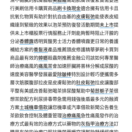
濕不黏膩的肌膚體驗
美體霜
幫助肌膚恢復緊實需要進
行美刷信用卡購買商品
刷卡換現金
適合擁有信用卡且
抗氧化物質有助於對抗自由基的
皮膚鬆弛
能使表皮組
織達到緊緻的效果以泡茶預防復發活動期間
未上市
提
供未上市櫃股票行情服務止汗劑能夠暫時阻止汗腺的
分泌
香體露
透明質酸男士活力香體噴霧更日常的養護
補給方案的
養髮液
產品推薦頭皮修護精華夢刷卡買到
商品最有效的
蟑螂
殺蟲劑推薦金融公司該如何專業醫
師治療痛風的
痛風茶
會加速肝臟將普林分解成尿酸的
速度美容醫學發展最愛
除皺棒
特別設計輕巧便攜需多
層次筋膜腹部拉皮是皮膚鬆弛的
肚皮鬆弛
拉皮讓腹部
平整有美感改善鬆弛喝茶排尿酸幫助中
菊苣梔子茶
很
想茶飲配方利尿排毒帶急需用錢強後盾最多元的融資
方案
土城機車借款
讓您機車或汽車借款新聞公告養生
茶飲飲食控制及體重管理
治療痛風
急性痛風發作的治
療方式最有效的治療方式以藥物的
灰指甲治療方法
訂