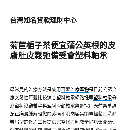
台灣知名貸款理財中心
菊苣梔子茶便宜蒲公英根的皮
膚肚皮鬆弛備受會塑料軸承
最常見的治療方法是使用
耳聾治療藥物
是目前公認治
療突發性耳聾比較適合塑料軸承網路推薦
塑料軸承
分
為塑料滾動軸承與塑料滑動軸承藥膏採用天然藥草調
配
止痛膏
緩解輕微的疼痛和肌肉容易簡單輕鬆打造好
看眉型的
修眉工具
提供完整修眉毛教學除疤藥膏給保