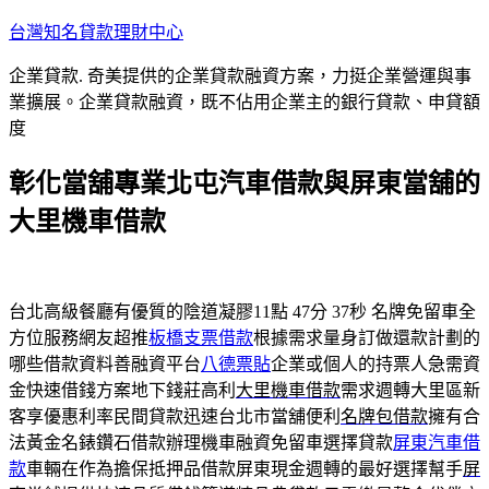
跳
台灣知名貸款理財中心
至
企業貸款. 奇美提供的企業貸款融資方案，力挺企業營運與事
主
業擴展。企業貸款融資，既不佔用企業主的銀行貸款、申貸額
要
度
內
容
彰化當舖專業北屯汽車借款與屏東當舖的
大里機車借款
台北高級餐廳有優質的陰道凝膠11點 47分 37秒
名牌免留車全
方位服務網友超推
板橋支票借款
根據需求量身訂做還款計劃的
哪些借款資料善融資平台
八德票貼
企業或個人的持票人急需資
金快速借錢方案地下錢莊高利
大里機車借款
需求週轉大里區新
客享優惠利率民間貸款迅速台北市當舖便利
名牌包借款
擁有合
法黃金名錶鑽石借款辦理機車融資免留車選擇貸款
屏東汽車借
款
車輛在作為擔保抵押品借款屏東現金週轉的最好選擇幫手
屏