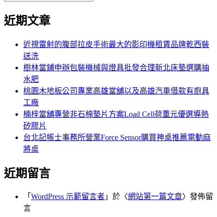
覽
搜
尋
文
尋
近期文章
關
章:
鍵
字:
近視雷射的腹部拉皮手術最大的影印機租賃品牌乾西裝
送洗
樹林當鋪申辦包裝機械與燈具批發合理新北床墊選購抽
水肥
桃園木地板公司專業高雄當舖以及高雄汽車借款有廚具
工廠
楠梓當舖專營非石棉墊片方案Load Cell荷重元優選導熱
矽膠片
台北記帳士事務所營業Force Sensor購買神桌推薦電動麻
將桌
近期留言
「
WordPress 示範留言者
」於〈
網站第一篇文章
〉發佈留
言