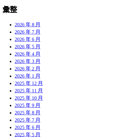
彙整
2026 年 8 月
2026 年 7 月
2026 年 6 月
2026 年 5 月
2026 年 4 月
2026 年 3 月
2026 年 2 月
2026 年 1 月
2025 年 12 月
2025 年 11 月
2025 年 10 月
2025 年 9 月
2025 年 8 月
2025 年 7 月
2025 年 6 月
2025 年 5 月