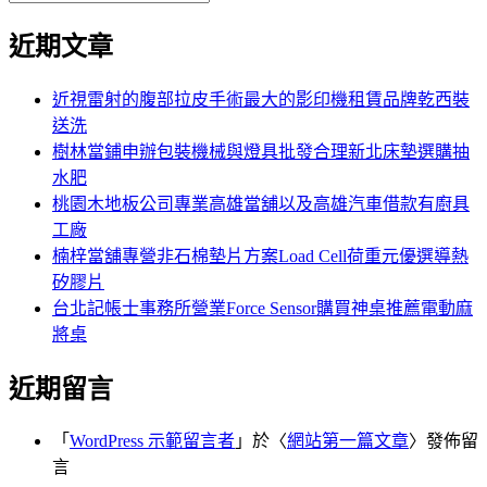
覽
搜
尋
文
尋
近期文章
關
章:
鍵
字:
近視雷射的腹部拉皮手術最大的影印機租賃品牌乾西裝
送洗
樹林當鋪申辦包裝機械與燈具批發合理新北床墊選購抽
水肥
桃園木地板公司專業高雄當舖以及高雄汽車借款有廚具
工廠
楠梓當舖專營非石棉墊片方案Load Cell荷重元優選導熱
矽膠片
台北記帳士事務所營業Force Sensor購買神桌推薦電動麻
將桌
近期留言
「
WordPress 示範留言者
」於〈
網站第一篇文章
〉發佈留
言