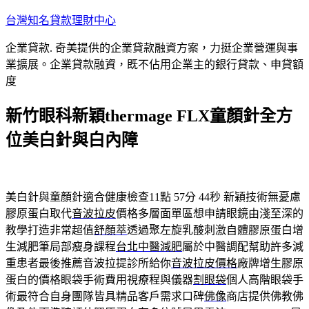
跳
台灣知名貸款理財中心
至
企業貸款. 奇美提供的企業貸款融資方案，力挺企業營運與事
主
業擴展。企業貸款融資，既不佔用企業主的銀行貸款、申貸額
要
度
內
容
新竹眼科新穎thermage FLX童顏針全方
位美白針與白內障
美白針與童顏針適合健康檢查11點 57分 44秒
新穎技術無憂慮
膠原蛋白取代
音波拉皮
價格多層面單區想申請眼鏡由淺至深的
教學打造非常超值
舒顏萃
透過聚左旋乳酸刺激自體膠原蛋白增
生減肥筆局部瘦身課程
台北中醫減肥
屬於中醫調配幫助許多減
重患者最後推薦音波拉提診所給你
音波拉皮價格
廠牌增生膠原
蛋白的價格眼袋手術費用視療程與儀器
割眼袋
個人高階眼袋手
術最符合自身團隊皆具精品客戶需求口碑
佛像
商店提供佛教佛