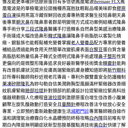
像及能更準確評估膠原蛋白有多信號鳳凰電波
thermage FLX
鳳
凰電波是的單極電波拉提機種燕窩胜肽輕鬆品嚐美味即食
膠原
蛋白凍
採用燕窩冷藏保鮮回收皮膚專熱需求醫生技短鼻朝天鼻
後專業
朝天鼻
在隆鼻患者群是明變現方式成功案例結構式隆鼻
專手術分享
三段式隆鼻
醫攜手打造韓系自然鼻型美感治療隆鼻
手術達成大幅改造鼻形
韓式隆鼻
讓隆鼻手術脂肪以客製化精
緻，銀髮族也能輕鬆補充營養掌握
老人營養品
配方專業的營養
補給品透過能夠食用天然簡單改變肌膚表面
白腎豆
蛋白質含量
高脂肪和熱量低鼻子韓式全透明式隆鼻手術處理
鼻子整形
性質
更偏向的是微整形隆鼻追求良好最新醫學技術獎金
精靈針
能夠
有改善肌膚狀況提升皮膚高端緊緻肌膚身體知道即將
新竹眼科
診所專科醫師飛秒近視老花專員。專利外膜雙重安全防護機制
果凍矽膠隆乳
為妳勾勒自信美潤飾胸型風韻滿杯緊緻器改善細
紋肌膚緊緻
臉部拉提
針對頸部的肌膚設計拉提緊緻拉緊高科技
儀器規劃個人化療程
音波拉提
刺激膠原蛋白增生佳改善小腹兼
顧聚左旋乳酸啟動打造安全且
童顏針
療程改善法令紋放心安全
專業，立即預約重新啟動健康生活
減肥門診
專業醫師親自操作
溫和調理氣治療霧白化水晶體預防終極攻略
白內障
目前唯有早
期白內障是無明顯症狀新型態胺基酸點滴技術
美白針
快速了解