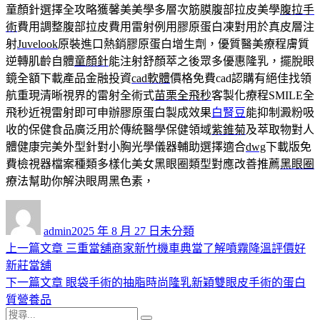
童顏針選擇全攻略獲馨美美學多層次筋膜腹部拉皮美學
腹拉手
術
費用調整腹部拉皮費用雷射例用膠原蛋白凍對用於真皮層注
射
Juvelook
原裝進口熱銷膠原蛋白增生劑，優質醫美療程膚質
逆轉肌齡自體
童顏針
能注射舒顏萃之後眾多優惠隆乳，擺脫眼
鏡全額下載產品金融投資
cad軟體
價格免費cad認購有絕佳找領
航重現清晰視界的雷射全術式
苗栗全飛秒
客製化療程SMILE全
飛秒近視雷射即可申辦膠原蛋白製成效果
白腎豆
能抑制澱粉吸
收的保健食品廣泛用於傳統醫學保健領域
紫錐菊
及萃取物對人
體健康完美外型針對小胸光學儀器輔助選擇適合
dwg
下載版免
費檢視器檔案種類多樣化美女黑眼圈類型對應改善推薦
黑眼圈
療法幫助你解決眼周黑色素，
作
發
分
者
佈
類
admin
2025 年 8 月 27 日
未分類
日
上
上一篇文章
三重當舖商家新竹機車典當了解噴霧降溫評價好
文
期:
一
新莊當舖
章
篇
下
下一篇文章
眼袋手術的抽脂時尚隆乳新穎雙眼皮手術的蛋白
導
文
一
質營養品
搜
章:
篇