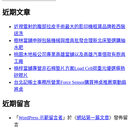
覽
搜
尋
文
尋
近期文章
關
章:
鍵
字:
近視雷射的腹部拉皮手術最大的影印機租賃品牌乾西裝
送洗
樹林當鋪申辦包裝機械與燈具批發合理新北床墊選購抽
水肥
桃園木地板公司專業高雄當舖以及高雄汽車借款有廚具
工廠
楠梓當舖專營非石棉墊片方案Load Cell荷重元優選導熱
矽膠片
台北記帳士事務所營業Force Sensor購買神桌推薦電動麻
將桌
近期留言
「
WordPress 示範留言者
」於〈
網站第一篇文章
〉發佈留
言