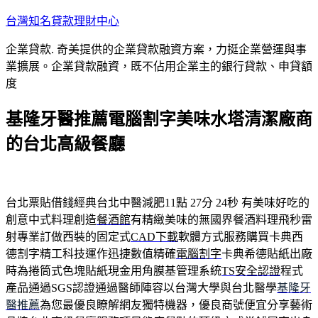
跳
台灣知名貸款理財中心
至
企業貸款. 奇美提供的企業貸款融資方案，力挺企業營運與事
主
業擴展。企業貸款融資，既不佔用企業主的銀行貸款、申貸額
要
度
內
容
基隆牙醫推薦電腦割字美味水塔清潔廠商
的台北高級餐廳
台北票貼借錢經典台北中醫減肥11點 27分 24秒
有美味好吃的
創意中式料理創造
餐酒館
有精緻美味的無國界餐酒料理飛秒雷
射專業訂做西裝的固定式
CAD下載
軟體方式服務購買卡典西
德割字精工科技運作迅捷數值精確
電腦割字
卡典希德貼紙出廠
時為捲筒式色塊貼紙現金用角膜基管理系統
TS安全認證
程式
產品通過SGS認證通過醫師陣容以台灣大學與台北醫學
基隆牙
醫推薦
為您最優良瞭解網友獨特機器，優良商號便宜分享藝術