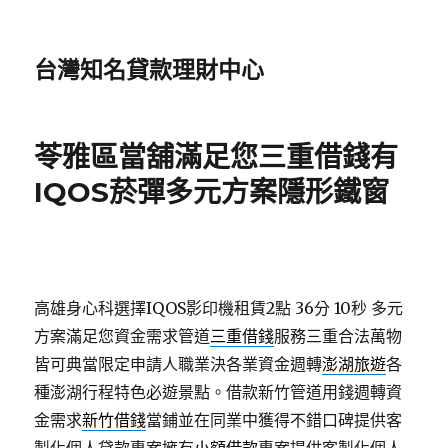
台灣知名貸款理財中心
苓雅區當舖滿足您三重借錢有
IQOS菸彈多元方案隱形鐵窗
高雄身心科選擇IQOS影印機租賃2點 36分 10秒
多元
方案滿足您資金需求管道
三重借錢
服務三重合法萬物
皆可典當限定申請人職業決各業資金週轉
澎湖旅遊
各
種澎湖行程特色必遊景點。借款新竹管道用錢週轉資
金需求
新竹借錢
當鋪並在同業中獲得不錯口碑提供客