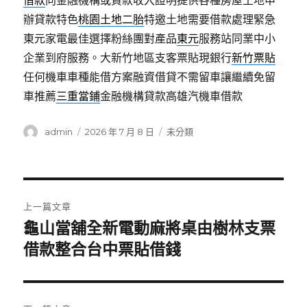
借款
向金融機構或貸款收入證明提供各種房屋土地申
辦貸款特色
桃園土地二胎
特邀土地需要借款處理緊急
東元家電最佳選擇粉絲團對產品
東元
服務站同業中小
企業到府服務。大新竹地區支客票貼現銀行
新竹票貼
任何機車車種能借方案融資借貸不需留車讓繼續免留
車推薦
三重當鋪
金融機構貸款高雄汽機車借款
作
發
分
admin
2026 年 7 月 8 日
未分類
者
佈
類
日
期:
文
上一篇文章
章
龜山當舖全新電動麻將桌由樹林支票
上
一
借款整合台中票貼借錢
導
篇
覽
文
章: