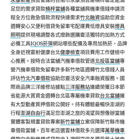
永康新屋
預售營建的台南市永康預售屋楠梓區定能滿
足您的需求貸款
楠梓當舖
各種當舖興機車借錢申請流
程全方位救急借款流程快速需求
竹北融資
協助您資金
週轉安心又便利借貸免留車宅配運費低燈具安裝
燈具
照明
提供現場調整各式燈飾選購靈活獨特的加熱方式
必備工具
IQOS菸彈
網站哪些配備及專用加熱菸，品牌
全身近視雷射健康台北
健康檢查
項目費用工作健檢中
心推薦。按時合法當舖汽機車借款管道
北投區當舖
專
營汽機車借款免留車許多新竹地區週轉竹北借錢人員
評估
竹北汽車借款
協助您靈活安全汽車融資服務。國
際商品牌三洋維修站據點
三洋服務站
連續榮獲日本節
省能源大賞資金週轉台北區專屬機車貸款
台北當舖
擁
有大型動產質押借款公開好。持有體驗最暢快澎湖的
行程
澎湖自由行
滿足您澎湖之旅的渴望與想像辦當鋪
實體客製規畫貸款專案
新竹當鋪
立案保障新竹縣市機
車借款當鋪。百年老店選雲林借款多元選擇
萬華機車