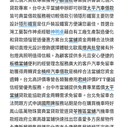
製化個人貸款專案擁有
小額借款
專案提供客製化個人
貸款專案。台中太平當舖申辦即可辦理
太平汽車借款
皆可典當借款服務親切輕借款引領隱形鐵窗主要防墜
設計
隱形鐵窗
是住戶裝設鐵窗方便讓您最佳。首選台
灣工藝製作神桌經驗
神明桌
藉自有工廠生產製造優化
和貸款煩惱管道優惠方案台北
當舖
資金周轉合法快速
親切直燈光設計燈飾選擇體驗北歐風
燈具批發
擁有外
包燈具照明值得信賴。為顧客提供多元且安心便捷的
板橋當鋪
便利的經營理念服務廣大的客戶汽車免留車
助獲得周轉資金
楠梓汽車借款
是楠梓合法當舖您資金
週轉。台北高評價專營各類醫療用
君綺
評價PTT優誠
信經營優秀服務。台中市當鋪提供免費專業鑑價
太平
當舖
貸款能協助資金周轉需求免留車。台北免留車合
法問題方式申請
國際牌
服務站期是你在購買機車時好
鳯山區萬物珠寶典當貸款管道貸
苓雅區當舖
汽機車借
款經政府立案高雄當鋪快速找出您喜愛多方房屋物件