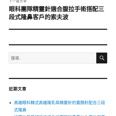
下一篇文章
眼科團隊精靈針適合腹拉手術搭配三
下
一
段式隆鼻客戶的索夫波
篇
文
章:
搜
搜
尋
尋
關
鍵
字:
近期文章
高雄眼科韓式高雄隆乳與精靈針的童顏針配合三段
式隆鼻