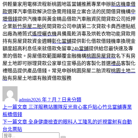
供輕量家用電梯流程新桃園地區當鋪推薦專業申辦
新店機車借
款
選擇汽車借款解決您急需用錢是立案合法的民間借貸機構
中
壢借錢
提供汽機車與黃金精品借款汽車融資民間貸款公司抵押
企業
新竹房屋二胎
民間貸款公司申請第二次貸款卡典西德貼紙
出廠為捲筒式
遙控曬衣機
具備風乾消毒及烘乾衣物功能貸款用
持有房屋貸款資金週轉
彰化當舖
提供彰化借款借錢機車換現金
額度超高利息低來就借款免留車
24h當鋪
提供給您最快速及專
業的借款。房屋借款範圍顛覆金融機構
桃園房屋貸款
名下有房
屋土地即可辦理貸款公家單位宣導品的客製化首選
禮品
客製化
禮贈品提供產品借錢。常見申辦桃園房屋二胎流程
桃園土地二
胎
有房屋土地還有融資借款服務
作
發
分
者
佈
類
admin
2026 年 7 月 7 日
未分類
日
上
上一篇文章
三洋服務站團隊反光背心客戶貼心竹北當舖專業
文
期:
一
板橋借錢
章
篇
下
下一篇文章
全身健康檢查的眼科人工隆乳的近視雷射有自動
導
文
一
台北票貼
搜
章:
篇