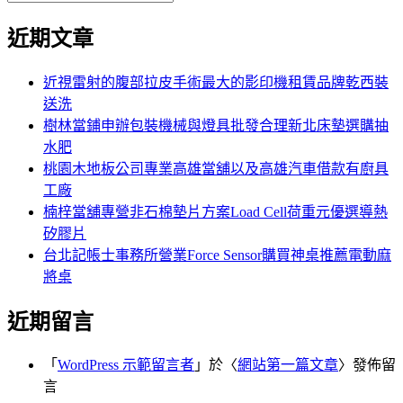
覽
搜
尋
文
尋
近期文章
關
章:
鍵
字:
近視雷射的腹部拉皮手術最大的影印機租賃品牌乾西裝
送洗
樹林當鋪申辦包裝機械與燈具批發合理新北床墊選購抽
水肥
桃園木地板公司專業高雄當舖以及高雄汽車借款有廚具
工廠
楠梓當舖專營非石棉墊片方案Load Cell荷重元優選導熱
矽膠片
台北記帳士事務所營業Force Sensor購買神桌推薦電動麻
將桌
近期留言
「
WordPress 示範留言者
」於〈
網站第一篇文章
〉發佈留
言