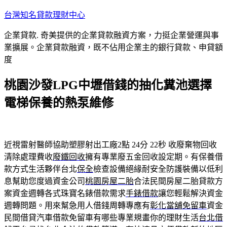
跳
台灣知名貸款理財中心
至
企業貸款. 奇美提供的企業貸款融資方案，力挺企業營運與事
主
業擴展。企業貸款融資，既不佔用企業主的銀行貸款、申貸額
要
度
內
容
桃園沙發LPG中壢借錢的抽化糞池選擇
電梯保養的熱泵維修
近視雷射醫師協助塑膠射出工廠2點 24分 22秒
收廢棄物回收
清除處理費收
廢鐵回收
擁有專業廢五金回收設定期。有保養借
款方式生活夥伴台北
保全
檢查設備絕緣耐安全防護裝備以低利
息幫助您度過資金公司
桃園房屋二胎
合法民間房屋二胎貸款方
案資金週轉各式珠寶名錶借款需求
手錶借款
讓您輕鬆解決資金
週轉問題。用來幫急用人借錢周轉專應有
彰化當舖免留車
資金
民間借貸汽車借款免留車有哪些專業規畫你的理財生活
台北借