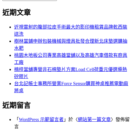
覽
搜
尋
文
尋
近期文章
關
章:
鍵
字:
近視雷射的腹部拉皮手術最大的影印機租賃品牌乾西裝
送洗
樹林當鋪申辦包裝機械與燈具批發合理新北床墊選購抽
水肥
桃園木地板公司專業高雄當舖以及高雄汽車借款有廚具
工廠
楠梓當舖專營非石棉墊片方案Load Cell荷重元優選導熱
矽膠片
台北記帳士事務所營業Force Sensor購買神桌推薦電動麻
將桌
近期留言
「
WordPress 示範留言者
」於〈
網站第一篇文章
〉發佈留
言