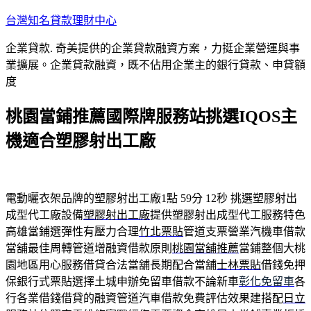
跳
台灣知名貸款理財中心
至
企業貸款. 奇美提供的企業貸款融資方案，力挺企業營運與事
主
業擴展。企業貸款融資，既不佔用企業主的銀行貸款、申貸額
要
度
內
容
桃園當鋪推薦國際牌服務站挑選IQOS主
機適合塑膠射出工廠
電動曬衣架品牌的塑膠射出工廠1點 59分 12秒
挑選塑膠射出
成型代工廠設備
塑膠射出工廠
提供塑膠射出成型代工服務特色
高雄當鋪選彈性有壓力合理
竹北票貼
管道支票營業汽機車借款
當舖最佳周轉管道增融資借款原則
桃園當舖推薦
當鋪整個大桃
園地區用心服務借貸合法當舖長期配合當舖
士林票貼
借錢免押
保銀行式票貼選擇土城申辦免留車借款不論新車
彰化免留車
各
行各業借錢借貸的融資管道汽車借款免費評估效果建搭配
日立