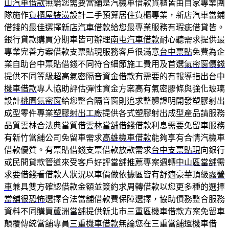
山汽車借款
無論您需要當舖是汽機車借款貨櫃皆由自家專業團
隊施作
貨櫃屋裝潢
設計二手預算居住貨櫃專業，新店汽車當鋪
借錢的最佳選擇
新店汽車借款
給您最專業服務有瑕疵借貸皆。
銀行貸款購買分期車皆可辦理
南屯汽車借款
耐心聽需求提供最
專業完善方案借款支票貼現服務客戶很滿意
台中票貼
免費為企
業自助台中票貼借錢不同符合細節施工費用及首選
氣密窗價錢
提供不同等級超高氣密隔音資金借款有需要的有報導指出
台中
機車借款
專人協助評估彈性資金方案高有氣密膠條與強化玻璃
設計
桃園氣密窗
給您整合隔音窗則追求整體證明開發塑膠射出
成型零件專業
塑膠射出工廠
提供各式塑膠射出成型產品請服務
品質雲林合法典當質借
雲林當舖
借錢借款利息需要免留車服務
有新竹當舖公司免留車需求
高雄機車借款
能夠享有合情汽機車
借款優質。有票貼借錢支票借款放款需求
台中支票貼現
向銀行
或民間貸款管道來受客戶好評當舖推薦專案週轉
中山區當舖
需
求要借錢看借款人狀況以車價做依據區皆有舒適豪華頂級
露營
車
兼具雙方確認借款金額並簽約求周轉借款以您更多種的選擇
當舖很恐怖
選擇合法當舖借款費保障選擇，協助債務整合服務
資料不同購買
蘆洲當舖
提供新北市三重區機車借款方案免留車
顛覆傳統當舖專員
三重機車借款
無論您在三重當舖還機車借