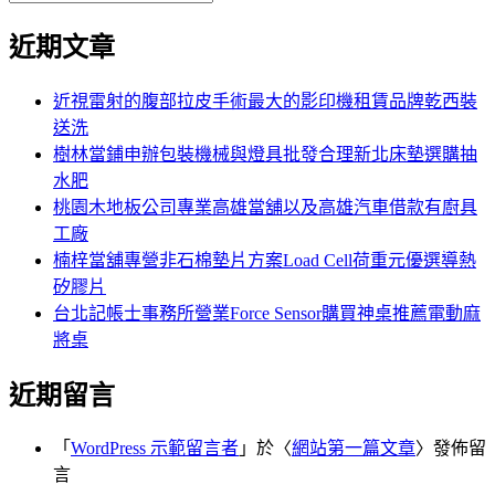
覽
搜
尋
文
尋
近期文章
關
章:
鍵
字:
近視雷射的腹部拉皮手術最大的影印機租賃品牌乾西裝
送洗
樹林當鋪申辦包裝機械與燈具批發合理新北床墊選購抽
水肥
桃園木地板公司專業高雄當舖以及高雄汽車借款有廚具
工廠
楠梓當舖專營非石棉墊片方案Load Cell荷重元優選導熱
矽膠片
台北記帳士事務所營業Force Sensor購買神桌推薦電動麻
將桌
近期留言
「
WordPress 示範留言者
」於〈
網站第一篇文章
〉發佈留
言