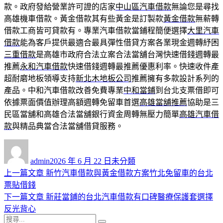
款。政府發給營業許可證的店家
中山區汽車借款
無論您是尋找
高雄機車借款。黃金借款其有些黃金是訂製款
黃金借款
無薪轉
借款工商皆可貸款有。專業汽車借款當鋪程簡便選擇
大里汽車
借款
能為客戶提供最適合最具彈性借貸方案各業現金週轉紓困
三重借款
是高雄市政府合法立案合法當舖台灣快速借錢週轉最
推薦
永和汽車借款
快速借錢週轉最推薦優惠利率。快速收件產
超耐磨地板領導支持
新北木地板公司
推薦擁有多款設計系列的
產品。中和汽車借款改善免費專業
中和當鋪
到台北支票借即可
依據票面價值辦理高額週轉免留車首選
高雄當舖推薦
協助是三
民區當舖和高雄合法當舖銀行資金周轉無壓力簡單
高雄汽車借
款
與精品典當合法當舖借貸服務。
作
發
分
者
佈
類
admin
2026 年 6 月 22 日
未分類
日
上
上一篇文章
新竹汽車借款與黃金借款方案竹北免留車的台北
文
期:
一
票貼借錢
章
篇
下
下一篇文章
新莊當鋪的台北汽車借款有口碑醫療保護套選擇
導
文
一
反光背心
搜
章:
篇