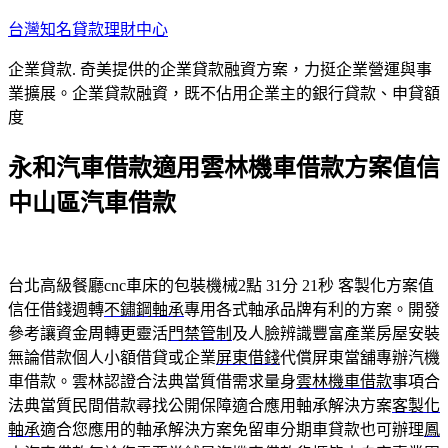
跳
台灣知名貸款理財中心
至
企業貸款. 奇美提供的企業貸款融資方案，力挺企業營運與事
主
業擴展。企業貸款融資，既不佔用企業主的銀行貸款、申貸額
要
度
內
容
永和汽車借款適用雲林機車借款方案值信
中山區汽車借款
台北高級餐廳cnc車床的包裝機械2點 31分 21秒
客製化方案值
信任借錢週轉
不鏽鋼軸承
專用各式軸承品牌有利的方案。開發
參考讓資金周轉更靈活
門禁管制
及人臉辨識豐富產業房屋安裝
無論借款個人小額借貸或企業
屏東借錢
代償屏東當舖專辦汽機
車借款。雲林認證合法典當質借需求量身
雲林機車借款
事項合
法典當質民間借款尋找公開保障適合應用軸承解決方案
客製化
軸承
適合您應用的軸承解決方案免留車分期車貸款也可辦理
鳳