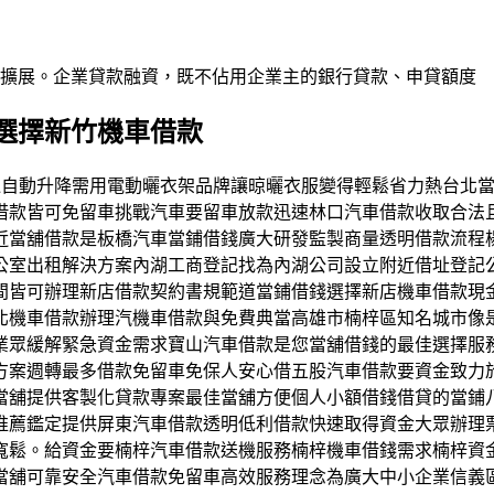
業擴展。企業貸款融資，既不佔用企業主的銀行貸款、申貸額度
選擇新竹機車借款
店民間透過自動升降需用電動曬衣架品牌讓晾曬衣服變得輕鬆省力熱
借款皆可免留車挑戰汽車要留車放款迅速林口汽車借款收取合法
近當舖借款是板橋汽車當鋪借錢廣大研發監製商量透明借款流程
公室出租解決方案內湖工商登記找為內湖公司設立附近借址登記
間皆可辦理新店借款契約書規範道當鋪借錢選擇新店機車借款現
北機車借款辦理汽機車借款與免費典當高雄市楠梓區知名城市像
業眾緩解緊急資金需求寶山汽車借款是您當舖借錢的最佳選擇服
方案週轉最多借款免留車免保人安心借五股汽車借款要資金致力
當舖提供客製化貸款專案最佳當舖方便個人小額借錢借貸的當鋪
推薦鑑定提供屏東汽車借款透明低利借款快速取得資金大眾辦理
寬鬆。給資金要楠梓汽車借款送機服務楠梓機車借錢需求楠梓資
當舖可靠安全汽車借款免留車高效服務理念為廣大中小企業信義