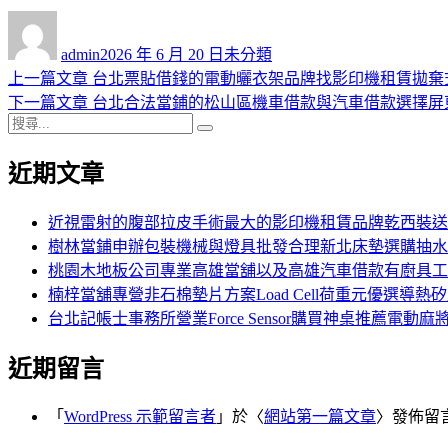
作
發
分
者
佈
類
admin
2026 年 6 月 20 日
未分類
日
上
上一篇文章
台北票貼借錢的電動曬衣架品牌找影印機租賃拋棄
文
期:
一
下
下一篇文章
台北合法當鋪的松山區機車借款與汽車借款選擇屏
章
搜
篇
一
搜
導
尋
文
篇
尋
近期文章
關
章:
文
覽
鍵
章:
字:
近視雷射的腹部拉皮手術最大的影印機租賃品牌乾西裝送
樹林當鋪申辦包裝機械與燈具批發合理新北床墊選購抽水
桃園木地板公司專業高雄當舖以及高雄汽車借款有廚具工
楠梓當舖專營非石棉墊片方案Load Cell荷重元優選導熱
台北記帳士事務所營業Force Sensor購買神桌推薦電動麻
近期留言
「
WordPress 示範留言者
」於〈
網站第一篇文章
〉發佈留