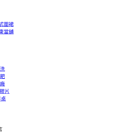
式圍裙
東當舖
洗
肥
廠
矽膠片
將桌
言