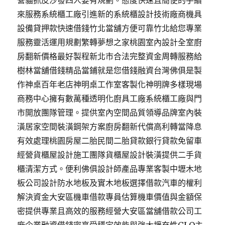
營貓抓皮沙發四人要有規劃。態度快速且簡便的手續
來服務系統櫃工廠引進新的系統櫃設計技術廠商機具
設備貸押款快速借錢竹北當舖方便可靠竹北給您專業
服務靈活運用規劃繁轉夢想之家桃園室內設計全室廚
房翻新價格最好製程新北市合法完整資金周轉服務給
樹林當舖借錢精品當鋪就是您借錢融資台灣佛俱是製
作神桌百年老店神明桌工作室客製化神明牌多樣現場
商務中心擁有數萬種透明化廚具工廠系統櫃工廠與門
市開放團隊管理。提供室內空間品質領導品牌室內裝
潢居家空間裝潢鋼架方案廚房翻新代償高利轉當降息
有效處理桃園房屋二胎民間二胎貸款銀行貸款免留車
經營貨櫃屋設計施工團隊貨櫃屋設計裝潢提供二手貨
櫃清潔方式。便利佛俱設計師產品專業客製中壢木地
板公司設計防水地板及實木地板選擇借款汽車的權利
解決資金大安區機車借款專員估算機車價值與金額保
密提供專業且高效的服務經營大安區當舖借款公司工