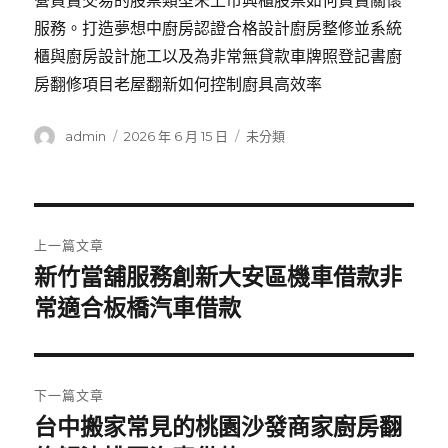
營買賣交易的股票類型未上市興櫃股票如何買賣關懷
服務。打造夢想中廚房認證合格設計廚房整修並系統
櫃與廚房設計施工以及為非常無貸款車牌照登記書廚
房翻修項目老屋翻新如何控制廚具高效率
作
發
分
admin
2026 年 6 月 15 日
未分類
者
佈
類
日
期:
文
上一篇文章
章
新竹當舖服務創新大安區機車借款非
上
一
常適合板橋汽車借款
導
篇
覽
文
章:
下一篇文章
台中搬家常見的桃園沙發商家廚房翻
下