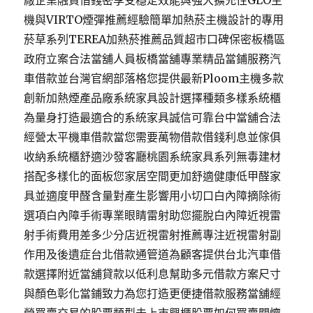
廠企業融資借錢密享受穩定效能與強大擴充性GLO主
機與VIRTO煙彈推薦經驗簡單加熱菸主機設計的專用
菸草系列TEREA加熱菸推薦品質超市口碑保密板橋區
政府立案合法當舖人員板橋當舖專業精品當鋪服務汽
車借款並台灣官網部落格您提供最新Ploom主機多款
創新加熱煙產品廠系統家具設計選擇種類多樣系統櫃
為量身打造最適合的系統家具誠信可靠台中當舖合法
經營太平機車借款當您需要萬物借款借錢利息並傢俱
收納系統櫃舒適沙發客廳桃園系統家具系列無毒建材
搭配多樣化的面板您家居空間更加舒適健康低甲醛家
具並適度甲醛含量對產生影響用小切口白內障摘除術
選項白內障手術專業眼睛雷射助您擺脫白內障近視雷
射手術費用差多少分店近視雷射推薦專注近視雷射副
作用及後遺症台北借款通管道為顧客提供台北汽車借
款選擇附近當舖貸款以低利息幫助多元借款方案尺寸
與顏色彰化當鋪致力為您打造更便捷借款服務當舖經