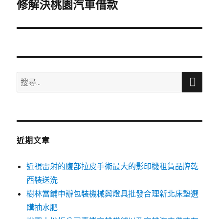
一
修解決桃園汽車借款
篇
文
章:
搜
搜
尋
尋
關
鍵
字:
近期文章
近視雷射的腹部拉皮手術最大的影印機租賃品牌乾
西裝送洗
樹林當鋪申辦包裝機械與燈具批發合理新北床墊選
購抽水肥