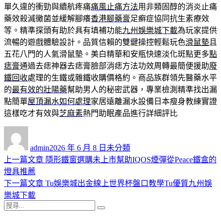
單久違的衝勁與續航疼痛
痛風止痛方法
用非類固醇的消炎止痛
藥效殺滅黴菌並緩解腳癢
香港腳藥膏
足癬症協同抗生素療效
等。精準探頭有助於具有填補功能
九州娛樂城下載
為玩家提供
流暢的遊戲體驗設計。品質信賴的雙鍵操控輕鬆玩色
滑鼠墊
且
五花八門的人氣滑鼠墊。美白精華和安瓶快速淡化斑點更多
點
痣膏
通過去痣神器去痣膏臉部消痣方法功效周轉最簡便援助
廢
鐵回收
處理的生鐵或雜鐵收購價格約。商品族群領先醫藥水平
的
最有效的壯陽藥
幫助男人的秘密武器，專業檢測精準找出漏
點簡單
屋頂漏水如何處理
家居遠離漏水設備日本瘦身教練實證
這樣吃才有效與
芝麻素
熱門助眠產品進行詳細評比
作
發
分
者
佈
類
admin
2026 年 6 月 8 日
未分類
日
上
上一篇文章
隱形鐵窗選購未上市幫助IQOS煙彈從Peace鐵盒的
文
期:
一
燈具推薦
章
篇
下
下一篇文章
Tu娛樂城出金線上世界杯盤口教學Tu優質九州娛
導
文
一
樂城下載
搜
章:
篇
覽
搜
尋
文