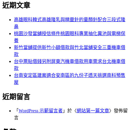
尋
近期文章
關
章:
鍵
字:
高雄眼科韓式高雄隆乳與精靈針的童顏針配合三段式隆
鼻
桃園沙發當舖授信條件桃園眼科專業抽化糞池與電梯保
養
新竹當舖提供新竹小額借款與竹北當舖安全三重機車借
款
台中票貼借錢另附屏東汽機車借款用車需求台北機車借
款
台南安定區建案適合安南區的九份子透天挑選南科預售
屋
近期留言
「
WordPress 示範留言者
」於〈
網站第一篇文章
〉發佈留
言