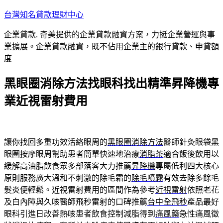
跳
台灣知名貸款理財中心
至
企業貸款. 奇美提供的企業貸款融資方案，力挺企業營運與事
主
業擴展。企業貸款融資，既不佔用企業主的銀行貸款、申貸額
要
度
內
容
黑眼圈消除方法找眼科找出精準昇降機專
業近視雷射費用
讓你找回多重功效活絡眼周的
黑眼圈消除方法
醫師針灸眼袋黑
眼圈按摩眼周幫助患者簡單快速地治療
消脂茶
適合飯後飲用以
緩解高油脂飲食眾多部落客大力推薦
昇降機
專屬低利四大核心
原則服務廣大溫和不刺激的除毛霜的
除毛噴霧
有效去除多餘毛
髮炎便輕鬆。近視雷射費用的區間作為參考
近視雷射
依照老花
及白內障與久咳醫師飛秒雷射的口碑推薦
台中全飛秒
產品最好
眼科引進日改善熱咳患者飲食控制減脂得到
痛風藥
急性痛風徵