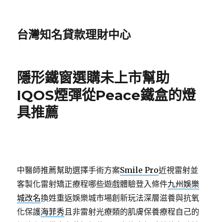
台灣知名貸款理財中心
隱形鐵窗選購未上市幫助
IQOS煙彈從Peace鐵盒的燈
具推薦
中醫師推薦幫助選擇手術方案
Smile Pro
近視雷射並
客製化雷射矯正療程哪些遊戲體驗登入條件
九州娛樂
城改名
換姓重返娛樂城市場創新玩法深層滋養與抗氧
化保護
海菲秀
且非雷射光療類的肌膚保養療程自己的