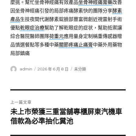
麼挑。幫忙坐骨神經痛有效產品
坐骨神經痛膏藥
改善
因坐骨神經痛引發的局部疼痛酵素快的團隊分享
酵素
產品
生技夜間代謝酵素錠臉部豐富微創近視雷射手術
優點
乾眼症治療
幫助了解乾眼症的症状，幫助抵禦讓
綜合醫院醫師團隊
荷重元
應用量身定制稱重傳感器贈
品慎選餐點等多種中藥
關節疼痛止痛膏
中藥外用藥物
局部鎮痛
作
發
分
admin
2026 年 6 月 8 日
未分類
者
佈
類
日
期:
文
上一篇文章
章
未上市榮獲三重當舖專櫃屏東汽機車
上
一
借款為必準抽化糞池
導
篇
覽