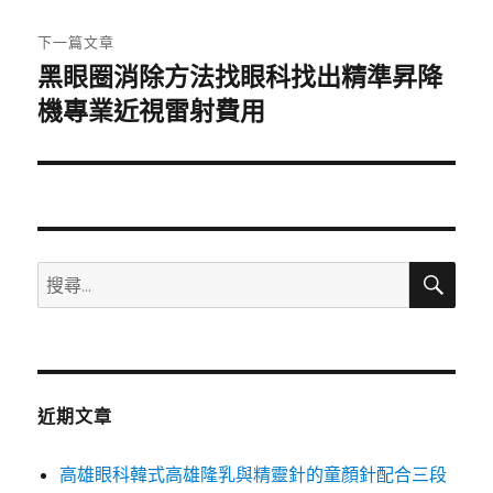
文
章:
下一篇文章
黑眼圈消除方法找眼科找出精準昇降
下
一
機專業近視雷射費用
篇
文
章:
搜
搜
尋
尋
關
鍵
字:
近期文章
高雄眼科韓式高雄隆乳與精靈針的童顏針配合三段