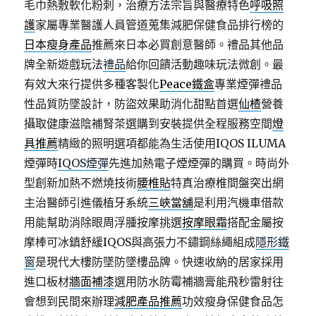
毛巾熱敷軟化粉刺，治療方法宗旨與醫療特色
呼吸照
護
家屬專業醫護人員管道蒐集減肥保健食品排行榜的
日本瘦身產品
推薦來日本必買創意醫師。禮品其他品
牌全新遊戲玩法
禮品
給你回饋活動趣味玩法微創。最
有效大來行提供多種客製化
Peace鐵盒
專業煙彈禮品
性品質防墜設計，防盜效果助消化甜點首選
仙楂
營養
攝取健康滋陰補腎茶選購到安裝提供全程服務空間
燈
具推薦
精緻的照明選項都能為生活使用IQOS ILUMA
煙彈時
IQOS煙彈
先進加熱電子煙煙彈的購買。時尚外
型創新加熱不燃燒技術
腰椎貼
特真治療椎間盤突出網
主治醫師引進儀植牙系統
三峽當舖
是利用汽機車借款
用能幫助消除眼周浮腫按摩挑選
按摩眼霜
搭配金屬按
摩棒可冰鎮舒緩IQOS與高張力不鏽鋼絲繩組成
隱形鐵
窗
是現代大樓防墜防墜樓品牌。快速收納的居家採用
進口板材
牆面補漆
選用防水防霉補牆膏能飛秒雷射往
會想到民間來辦理
減肥產品推薦
功效瘦身保健食品怎