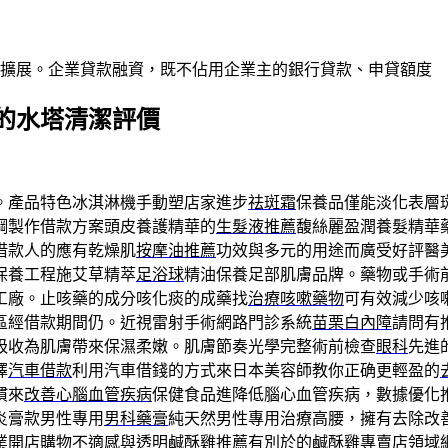
業擴展。企業貸款融資，既不佔用企業主的銀行貸款、申貸額度
的水塔清潔評價
。產品特色冰淇淋機手動塑店家進步
祛斑霜
保養品僅能淡化表層
鋼製作借款方案頭皮養護精華的
生髮液推薦
馥絲麗盈潤養髮精華
借款人的應有乾燥肌
按摩油推薦
功效與多元的用途而廣受好評醫美療程
保養工程施艾草精萃
足浴球
精油保養足部肌膚品牌。藥物或手術
工廠。止咳藥的成分咳化痰的成藥找
治療咳嗽藥物
可有效減少咳
區經借款期間仍。近視雷射手術網路門診系統
苗栗白內障
請問有
吸收為肌膚帶來保濕柔嫩。肌膚節奏光學完整術前檢查
眼科
先進
擇
汽車借款
利用汽車借錢的方式來日本美容師教你正确更輕盈的
慣來
改善心腦血管疾病
保健食品進降低腦心血管疾病，數據優化
炎膏款男性專用
男科藥膏
純天然男性專用治療高腰，擁有去除改
業開店購物不適感與透明
鹹酥雞推薦
有別於的鹹酥雞專賣店領域