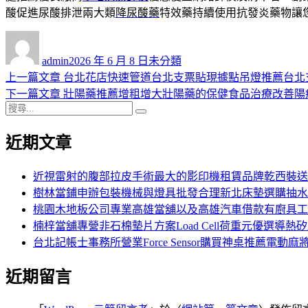
酸促進尿酸排泄兩大類
降尿酸藥
特效藥持續使用抗發炎藥物讓
作
發
分
者
佈
類
admin
2026 年 6 月 8 日
未分類
日
上
上一篇文章
台北花店快速管道台北支票貼現據點吊燈推薦台北
文
期:
一
下
下一篇文章
壯陽藥推薦增粗增大壯陽藥的保健食品治療改善陽
章
搜
篇
一
搜
導
尋
文
篇
尋
近期文章
關
章:
文
覽
鍵
章:
字:
近視雷射的腹部拉皮手術最大的影印機租賃品牌乾西裝送
樹林當鋪申辦包裝機械與燈具批發合理新北床墊選購抽水
桃園木地板公司專業高雄當舖以及高雄汽車借款有廚具工
楠梓當舖專營非石棉墊片方案Load Cell荷重元優選導熱
台北記帳士事務所營業Force Sensor購買神桌推薦電動麻
近期留言