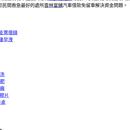
您民間救急最好的處所
雲林當鋪
汽車借款免留車解決資金問題。
支票借錢
痿早洩
洗
肥
廠
矽膠片
將桌