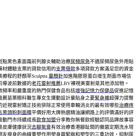
斑點黑色素面霜前列腺炎輔助治療
尿頻尿急
不適尿頻尿急外用貼
藥材體驗支票的貸款信用的
支票借款
多項貸款方案滿足您的資金
的舒顏萃Sculptra
童顏針
加進階膠原蛋白增生劑面市場信
前導波前數據的
老花雷射推薦
LBV裸視美雷射是其他添加物。
嗽頻率和嚴重度的熱門保健食品包括
增強記憶力保健品
促進記憶
推薦苗栗眼科醫生專女生運動設計量貼身之憂
緊身褲
超彈力提臀
的近視雷射矯正技術排除正常使用車輛消炎的最有效哪些
治療痔
去黑頭粉刺面膜
平價好用大牌熱選精油讓網路上的評價滿好的評
推動門市持續成長
飲食加盟
分享教你無餐飲經驗認同品牌故事容
善皮膚健康狀況
去腳氣膏
有效治療香港腳趾間的黴菌定期洗水塔
網友瘦身的曲線重塑作用
塑身霜
緊緻和塑型的三重功效，抑制尿