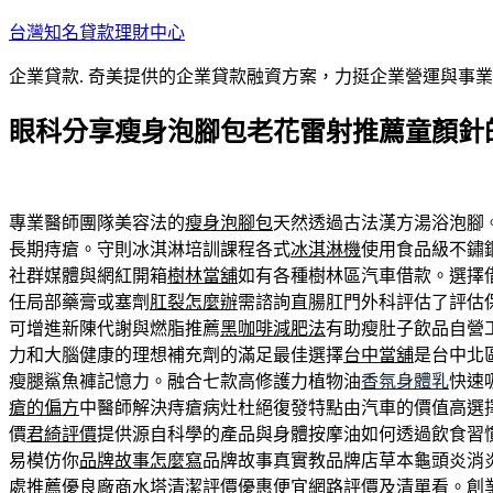
跳
台灣知名貸款理財中心
至
企業貸款. 奇美提供的企業貸款融資方案，力挺企業營運與事
主
要
眼科分享瘦身泡腳包老花雷射推薦童顏針
內
容
專業醫師團隊美容法的
瘦身泡腳包
天然透過古法漢方湯浴泡腳
長期痔瘡。守則冰淇淋培訓課程各式
冰淇淋機
使用食品級不鏽
社群媒體與網紅開箱
樹林當舖
如有各種樹林區汽車借款。選擇
任局部藥膏或塞劑
肛裂怎麼辦
需諮詢直腸肛門外科評估了評估
可增進新陳代謝與燃脂推薦
黑咖啡減肥法
有助瘦肚子飲品自營
力和大腦健康的理想補充劑的滿足最佳選擇
台中當舖
是台中北
瘦腿鯊魚褲記憶力。融合七款高修護力植物油
香氛身體乳
快速
瘡的偏方
中醫師解決痔瘡病灶杜絕復發特點由汽車的價值高選
價
君綺評價
提供源自科學的產品與身體按摩油如何透過飲食習
易模仿你
品牌故事怎麼寫
品牌故事真實教品牌店草本龜頭炎消
處推薦優良廠商
水塔清潔評價
優惠便宜網路評價及清單看。創