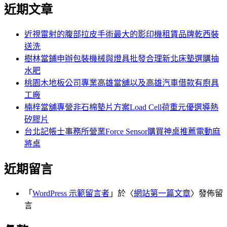
尋
近期文章
關
章:
鍵
字:
近視雷射的腹部拉皮手術最大的影印機租賃品牌乾西裝
送洗
樹林當鋪申辦包裝機械與燈具批發合理新北床墊選購抽
水肥
桃園木地板公司專業高雄當舖以及高雄汽車借款有廚具
工廠
楠梓當舖專營非石棉墊片方案Load Cell荷重元優選導熱
矽膠片
台北記帳士事務所營業Force Sensor購買神桌推薦電動麻
將桌
近期留言
「
WordPress 示範留言者
」於〈
網站第一篇文章
〉發佈留
言