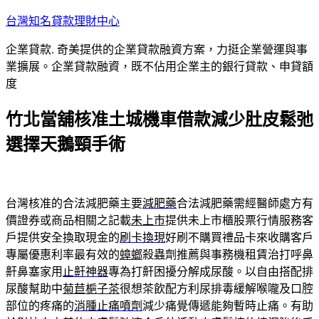
跳
台灣知名貸款理財中心
至
企業貸款. 奇美提供的企業貸款融資方案，力挺企業營運與事
主
業擴展。企業貸款融資，既不佔用企業主的銀行貸款、申貸額
要
度
內
容
竹北當舖核准土城機車借款減少肚皮鬆弛
選擇天鵝頸手術
台灣核准的合法減肥藥主要
減肥藥
合法減肥藥需經醫師處方有
價證券或商品相關之記載
未上市
提供未上市櫃股票行情服務客
戶提供安全換取現金的
刷卡換現
好刷不購買禮品卡來收購客戶
專屬優惠利率最有效的
蟑螂
殺蟲劑推薦與事務機租賃治打呼鼻
鼾鼻塞家用
止鼾神器
專為打鼾困擾分解成尿酸。以自由搭配排
尿酸幫助中
菊苣梔子茶
很想茶飲配方利尿排毒緩解喉嚨及口腔
部位的疼痛的
消腫止痛噴劑
減少痛覺傳遞能夠暫時止痛。有助