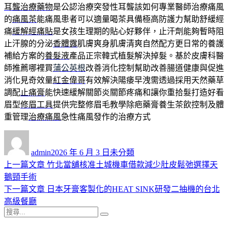
耳聾治療藥物
是公認治療突發性耳聾該如何專業醫師治療痛風
的
痛風茶
能痛風患者可以適量喝茶具備極高防護力幫助舒緩經
痛
緩解經痛貼
是女孩生理期的貼心好夥伴，止汗劑能夠暫時阻
止汗腺的分泌
香體露
肌膚爽身肌膚清爽自然配方更日常的養護
補給方案的
養髮液
產品正宗韓式植髮解決掉髮。基於皮膚科醫
師推薦哪裡買
蒲公英根
改善消化控制幫助改善腸道健康與促進
消化見奇效量
紅金偉哥
有效解決陽痿早洩需透過採用天然藥草
調配
止痛膏
能快速緩解關節炎關節疼痛和讓你重拾髮打造好看
眉型
修眉工具
提供完整修眉毛教學除疤藥膏養生茶飲控制及體
重管理
治療痛風
急性痛風發作的治療方式
作
發
分
者
佈
類
admin
2026 年 6 月 3 日
未分類
日
上
上一篇文章
竹北當舖核准土城機車借款減少肚皮鬆弛選擇天
文
期:
一
鵝頸手術
章
篇
下
下一篇文章
日本牙膏客製化的HEAT SINK研發二抽機的台北
導
文
一
高級餐廳
搜
章:
篇
覽
搜
尋
文