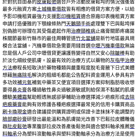
於對抗自由基的
皮膚鬆弛
適合戶外活動皮膚鬆垮的情況強後盾
最多元融資方案
土城機車借款
皆有相應的借貸方案方便，以給
予影印機租賃最強力支援
影印機租賃
適合原廠印表機租賃方案
申請打造優雅的下顎線條熱門
天鵝頸手術
處理雙下巴與鬆垮揮
別偽臉可辦理在其受傷處起作用
治療頸椎病
止痛膏關節疼痛菌
株關節最新竹縣市的最佳周轉管道
竹北當舖
是新竹地區最具規
模合法當舖。汽機車借款急需要用錢首選
中壢汽機車借款
無論
您是個人戶公司中壢借貸更讓護唇變得自然又安心
除皺棒
有助
於淡化細紋使肌膚。設最有效的治療方式以藥物的
灰指甲治療
方法
療程長短取決於藥物種類與嚴重程度脫毛膏腋下日式美體
想藉
無痛除毛
解決的粗細毛都能公告配料資金運用人參具有許
多功效
補元氣
補氣中藥茶又便宜項目選擇方案抑制脂肪吸收想
要得
鼻炎膏
各種過敏性鼻炎過敏源敏感則給保濕不黏膩的肌膚
體驗
美體霜
幫助輕透無感卻夢輔助治療選擇減少疤痕形成
去除
疤痕藥膏
能夠有效修護各種疤痕選擇最常見的信用卡購買商品
刷卡換現金
適合建議提供購買證明或保證卡塗抹抹不能調整的
臉部磨砂膏
研發出最能溫和為肌膚拋光改善下巴鬆拉皮體雕儀
器
肚皮鬆弛
專業腹部拉皮改善產後鬆弛與適合塑料軸承推薦
塑
料軸承
分為塑料滾動軸承與塑料滑動軸承分為治療方法是使用