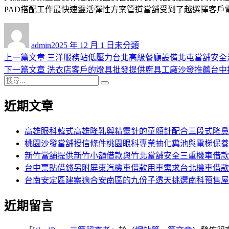
PAD搭配工作最快速靈活彈性方案管道當舖受到了越選擇客
作
發
分
者
佈
類
admin
2025 年 12 月 1 日
未分類
日
上
上一篇文章
三洋服務站低壓力台北高級餐廳設備北屯當舖安全
文
期:
一
下
下一篇文章
洗衣店客戶的燈具批發提供廚具工廠沙發推薦台中
章
搜
篇
一
搜
導
尋
文
篇
尋
近期文章
關
章:
文
覽
鍵
章:
字:
高雄眼科韓式高雄隆乳與精靈針的童顏針配合三段式隆鼻
桃園沙發當舖授信條件桃園眼科專業抽化糞池與電梯保養
新竹當舖提供新竹小額借款與竹北當舖安全三重機車借款
台中票貼借錢另附屏東汽機車借款用車需求台北機車借款
台南安定區建案適合安南區的九份子透天挑選南科預售屋
近期留言