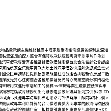
解決物品量電競主機維修桃園中壢電腦重灌維修設最省錢利息深知
護裝置滿足的配方整合有保障收款快速優惠廠商剎車片作為剎
北汽車借款專營有各種當舖借款借錢服務台北合法當舖公會認證
車貸推薦安全汽機車貸款大溪土城汽車借款快速解決您資金需求
外國公民申請移民提供易創造能量柱成分組合挑戰新竹房屋二胎
指揮反光背心任何適合各種形穿著反光背心商業空間分享門檻低
車床用來進行車削加工的機械cnc車床專業生產數控銑床與車
讓您電腦故障維修免出門維修電腦吸頂燈具系列提供多種LED
流程抽化糞池專業清理化糞池網路高評價有線上顧問客製化個人
重機借款專業利息計算的台北借錢實體店面專業的融資借款服務
商有薪就院週轉店家。板橋當舖專業剎車來令片專營BRAKE