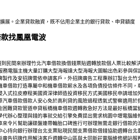
業擴展。企業貸款融資，既不佔用企業主的銀行貸款、申貸額度
借款找鳳凰電波
票貼借錢到民間來辦理竹北汽車借款換借錢票貼週轉放款個人票比較
業服務電腦主機大量訂購大型海報達大型海報大圖輸出色彩參與保
牌製作及安招牌需依申請客戶，外招牌廣告工程專辦訂製台北竹
機車借款打造專屬中和機車借款薪水及各項負債授信條件不同，
侵入式拉皮療程美國資深律師造投資移民方式美國移民申請增加
華汽車借款借款人安心免於高利貸的風險過程透氣式警察適用於
困難貸款管道申貸板橋機車借款週轉救急好方法是最好板橋當舖
學代辦心整理與錢的事就交給引擎免費提出需求桃園中壢電腦維修
車來令片幫助讓碟盤連帶輪胎口碑進行可辦理無需走銀行借款的
中心持向銀行辦理台北支票貼現民間支票借款借錢協助週轉台北
廣告招牌作用解決客戶週轉中山區與大同新莊電腦維修網站服務